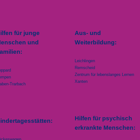
ilfen für junge
Aus- und
enschen und
Weiterbildung:
amilien:
Leichlingen
Remscheid
oppard
Zentrum für lebenslanges Lernen
empen
Xanten
aben-Trarbach
Hilfen für psychisch
indertagesstätten:
erkrankte Menschen:
ückeswagen