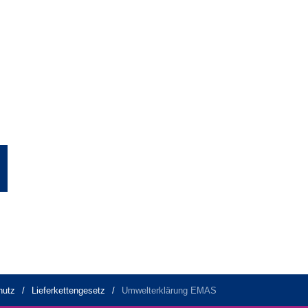
hutz
Lieferkettengesetz
Umwelterklärung EMAS