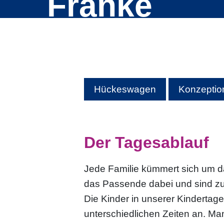
Franke
Hilfen für junge Menschen und
Familien
Kindertagesstätten
Hückeswagen
Konzeptio
Hilfen für Menschen mit
psychischen Erkrankungen
Aus- und Weiterbildung
Der Tagesablauf
Jede Familie kümmert sich um d
das Passende dabei und sind zus
Die Kinder in unserer Kinderta
unterschiedlichen Zeiten an. Ma