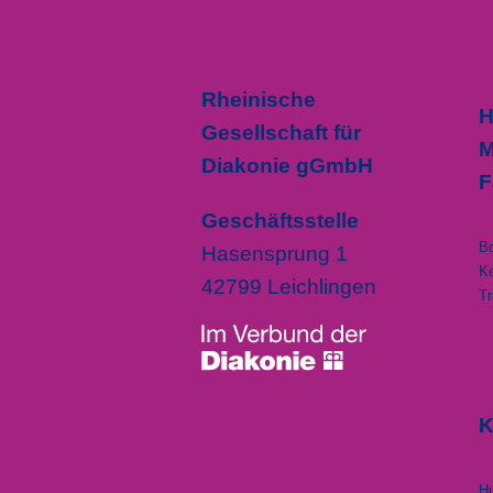
Rheinische
H
Gesellschaft für
M
Diakonie gGmbH
F
Geschäftsstelle
B
Hasensprung 1
K
42799 Leichlingen
Tr
K
H