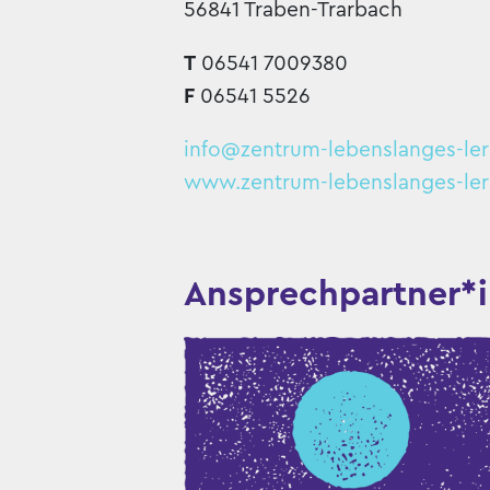
56841 Traben-Trarbach
T
06541 7009380
F
06541 5526
info@zentrum-lebenslanges-le
www.zentrum-lebenslanges-ler
Ansprechpartner*