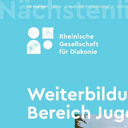
Sie sind hier:
Home
Aus- und Weiterbildung
Zentru
Rheinische Gesellschaft
Hilfen im Alter
Hilfen für junge
Menschen und Familien
Weiterbild
Kindertagesstätten
Bereich Jug
Hilfen für Menschen mit
psychischen
Erkrankungen