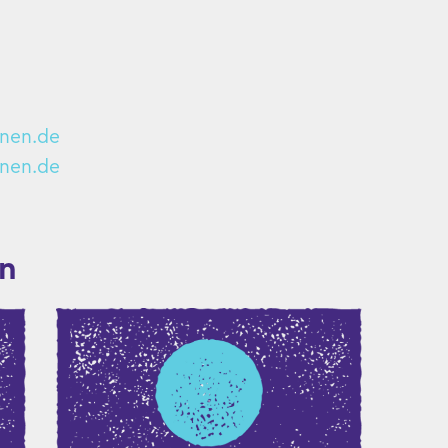
rnen.de
nen.de
in