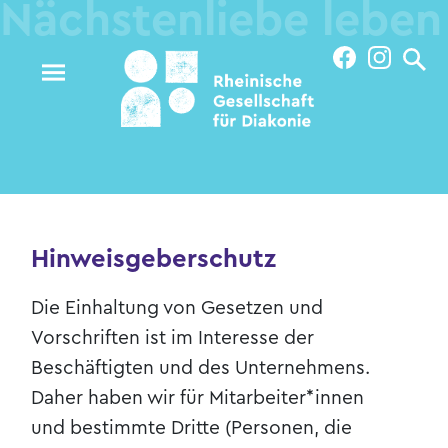
Diese Seite empfehlen:
Übersicht
Über uns
Projekt Führung leben
Unsere Werte
Spenden
Hinweisgeberschutz
Farbenfrohe Zeit
Die Einhaltung von Gesetzen und
Aktuelles
Vorschriften ist im Interesse der
Karriere
Beschäftigten und des Unternehmens.
Daher haben wir für Mitarbeiter*innen
Aus- und Weiterbildung
und bestimmte Dritte (Personen, die
Freiwilligendienste