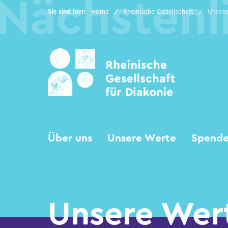
Sie sind hier:
Home
Rheinische Gesellschaft
Unser
Rheinische Gesellschaft
Hilfen im Alter
Hilfen für junge
Menschen und Familien
Über uns
Unsere Werte
Spend
Kindertagesstätten
Hilfen für Menschen mit
Unsere Wer
psychischen
Erkrankungen