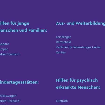
ilfen für junge
Aus- und Weiterbildung
enschen und Familien:
Leichlingen
Remscheid
oppard
Zentrum für lebenslanges Lernen
empen
Xanten
aben-Trarbach
Hilfen für psychisch
indertagesstätten:
erkrankte Menschen:
ückeswagen
aben-Trarbach
Grefrath