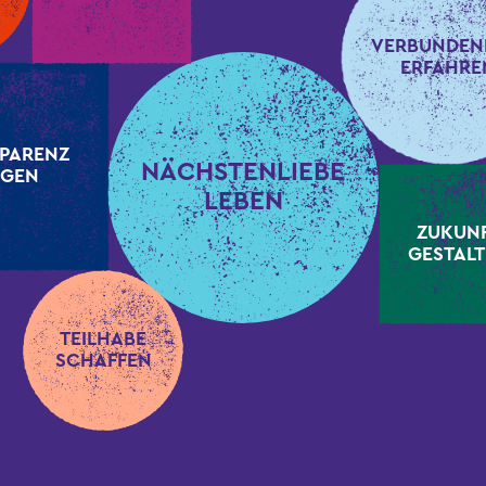
VERBUNDEN
ERFAHRE
PARENZ
NÄCHSTENLIEBE
GEN
LEBEN
ZUKUN
GESTAL
TEILHABE
SCHAFFEN