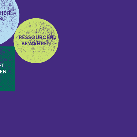
HEIT
N
RESSOURCEN
BEWAHREN
FT
TEN