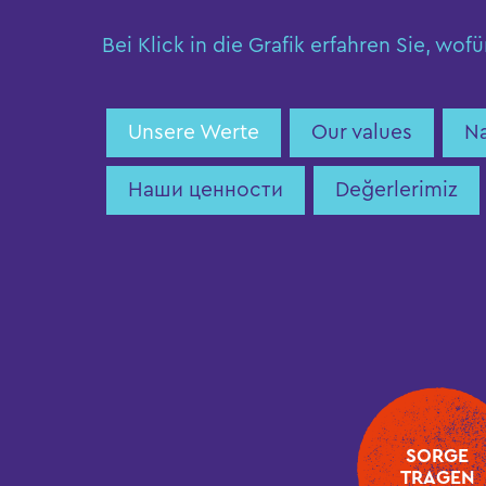
Aus- und Weiterbildung
Bei Klick in die Grafik erfahren Sie, wofü
Unsere Werte
Our values
Na
Наши ценности
Değerlerimiz
SORGE
TRAGEN