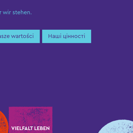
r wir stehen.
sze wartości
Наші цінності
VIELFALT LEBEN