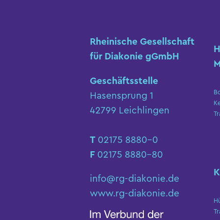
Rheinische Gesellschaft
H
für Diakonie gGmbH
M
Geschäftsstelle
B
Hasensprung 1
K
42799 Leichlingen
Tr
T
02175 8880-0
F
02175 8880-80
K
info@rg-diakonie.de
www.rg-diakonie.de
H
Tr