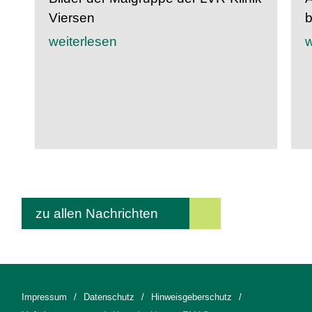
Viersen
b
weiterlesen
w
zu allen Nachrichten
Impressum
Datenschutz
Hinweisgeberschutz