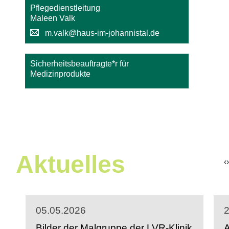
Pflegedienstleitung
Maleen Valk
m.valk@haus-im-johannistal.de
Sicherheitsbeauftragte*r für
Medizinprodukte
Aktuelles
‹
›
05.05.2026
2
Bilder der Malgruppe der LVR-Klinik
A