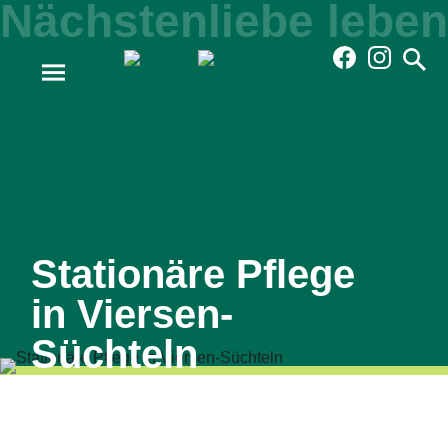
Diese Seite empfehlen:
Stationäre Pflege
in Viersen-
Süchteln