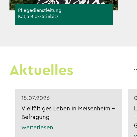
Pflegedienstleitung
Katja Bick-Stiebitz
Aktuelles
‹
›
15.07.2026
0
Vielfältiges Leben in Meisenheim -
Befragung
-
G
weiterlesen
w