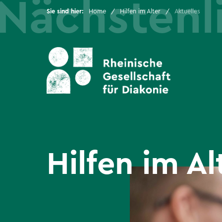
Sie sind hier:
Home
Hilfen im Alter
Aktuelles
Rheinische Gesellschaft
Hilfen im Alter
Hilfen für junge
Menschen und Familien
Hilfen im Al
Kindertagesstätten
Hilfen für Menschen mit
psychischen
Erkrankungen