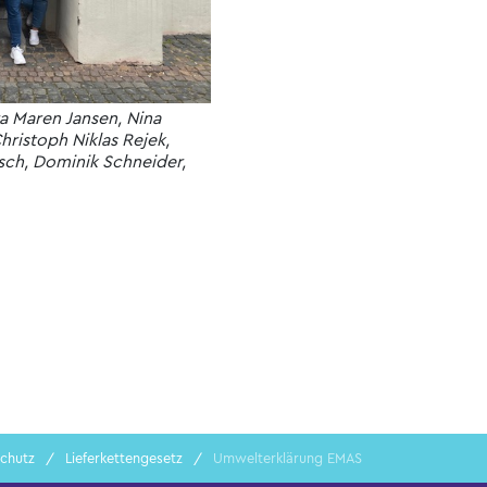
a Maren Jansen, Nina
ristoph Niklas Rejek,
tsch, Dominik Schneider,
chutz
Lieferkettengesetz
Umwelterklärung EMAS