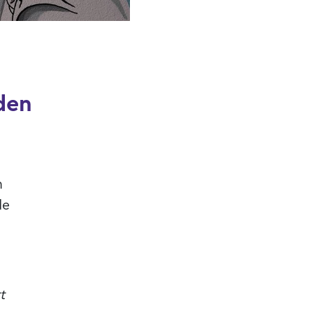
den
n
de
t