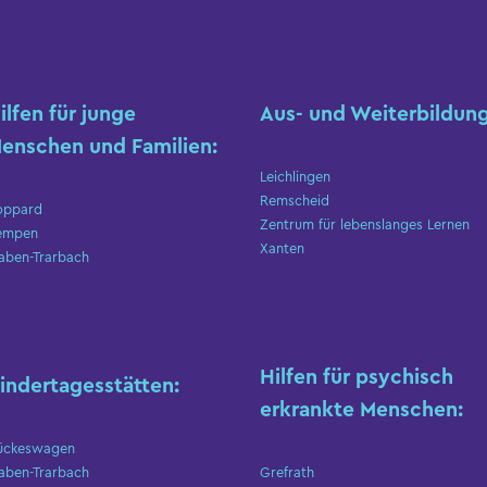
ilfen für junge
Aus- und Weiterbildung
enschen und Familien:
Leichlingen
Remscheid
oppard
Zentrum für lebenslanges Lernen
empen
Xanten
aben-Trarbach
Hilfen für psychisch
indertagesstätten:
erkrankte Menschen:
ückeswagen
aben-Trarbach
Grefrath