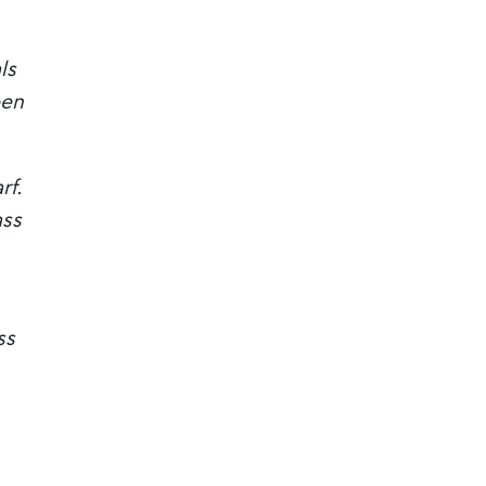
ls
ben
rf.
ass
ss