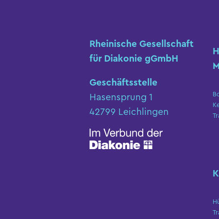
Rheinische Gesellschaft
H
für Diakonie gGmbH
M
Geschäftsstelle
B
Hasensprung 1
K
42799 Leichlingen
Tr
K
H
Tr