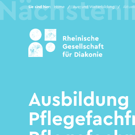
Sie sind hier:
Home
Aus- und Weiterbildung
Aktuel
Rheinische Gesellschaft
Hilfen im Alter
Hilfen für junge
Menschen und Familien
Ausbildung 
Kindertagesstätten
Pflegefachf
Hilfen für Menschen mit
psychischen
Erkrankungen